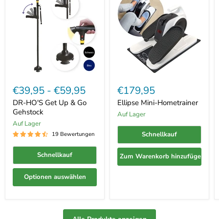
DR-
Ellipse
HO'S
Mini-
€39,95
-
€59,95
€179,95
Get
Hometrainer
Up
DR-HO'S Get Up & Go
Ellipse Mini-Hometrainer
&
Gehstock
Auf Lager
Go
Auf Lager
Gehstock
Schnellkauf
19 Bewertungen
Schnellkauf
Zum Warenkorb hinzufügen
Optionen auswählen