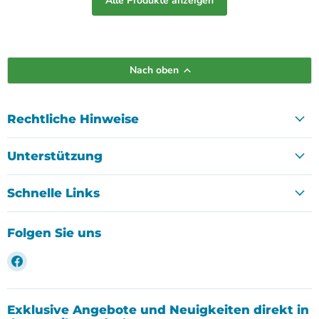
Alle Produkte anzeigen
Nach oben
Rechtliche Hinweise
Unterstützung
Schnelle Links
Folgen Sie uns
Finden
Sie
uns
auf
Exklusive Angebote und Neuigkeiten direkt in