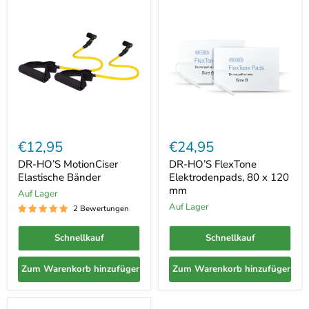
DR-
DR-
HO’S
HO’S
€12,95
€24,95
MotionCiser
FlexTone
Elastische
Elektrodenpads,
DR-HO’S MotionCiser
DR-HO’S FlexTone
Bänder
80
Elastische Bänder
Elektrodenpads, 80 x 120
x
mm
Auf Lager
120
mm
Auf Lager
2 Bewertungen
Schnellkauf
Schnellkauf
Zum Warenkorb hinzufügen
Zum Warenkorb hinzufügen