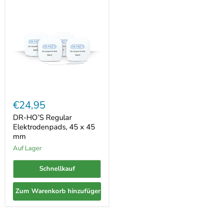
DR-
HO’S
€24,95
Regular
Elektrodenpads,
DR-HO’S Regular
45
Elektrodenpads, 45 x 45
x
mm
45
mm
Auf Lager
Schnellkauf
Zum Warenkorb hinzufügen