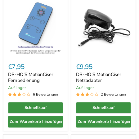
DR-
DR-
HO’S
HO'S
€7,95
€9,95
MotionCiser
MotionCiser
Fernbedienung
Netzadapter
DR-HO’S MotionCiser
DR-HO'S MotionCiser
Fernbedienung
Netzadapter
Auf Lager
Auf Lager
6 Bewertungen
2 Bewertungen
Schnellkauf
Schnellkauf
Zum Warenkorb hinzufügen
Zum Warenkorb hinzufügen