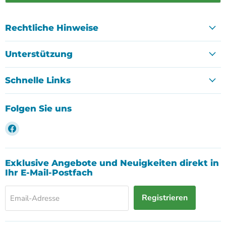
Rechtliche Hinweise
Unterstützung
Schnelle Links
Folgen Sie uns
Finden
Sie
uns
auf
Exklusive Angebote und Neuigkeiten direkt in
Facebook
Ihr E-Mail-Postfach
Registrieren
Email-Adresse