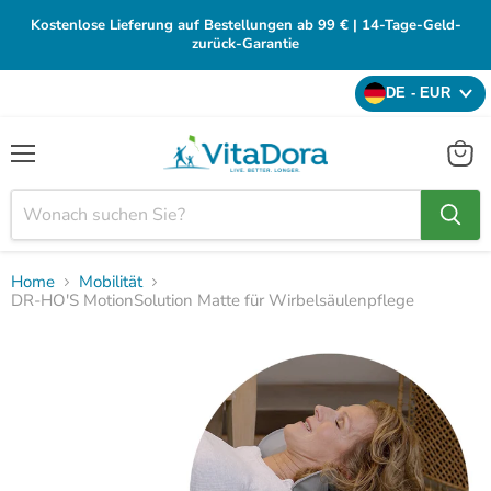
Kostenlose Lieferung auf Bestellungen ab 99 € | 14-Tage-Geld-
zurück-Garantie
DE - EUR
Menü
Waren
anzei
Home
Mobilität
DR-HO'S MotionSolution Matte für Wirbelsäulenpflege